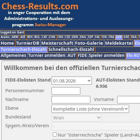
Logged on: Gast
Arabic
ARM
AZE
BIH
BUL
CAT
CHN
CRO
CZE
DEN
ENG
ESP
FAI
FIN
FRA
GER
GRE
INA
I
Home
TurnierDB
Meisterschaft
Foto-Galerie
Meldekartei
El
Turnierschach-Elozahl
Schnellschach-Elozahl
Allgemeines
Turnier anmelden: AUT
FIDE
Spieler anmelden
Elo AU
Willkommen bei den offiziellen Turnierscha
FIDE-Elolisten Stand
AUT-Elolisten Stand
6.936
Personennummer
Nachname
Vorname
Ebene
Bundesland
Spgem./Kreis/Verein
Nur "österreichische" Spieler (Land=A