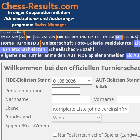
Logged on: Gast
Arabic
ARM
AZE
BIH
BUL
CAT
CHN
CRO
CZE
DEN
ENG
ESP
FAI
FIN
FRA
GER
GRE
INA
I
Home
TurnierDB
Meisterschaft
Foto-Galerie
Meldekartei
El
Turnierschach-Elozahl
Schnellschach-Elozahl
Allgemeines
Turnier anmelden: AUT
FIDE
Spieler anmelden
Elo AU
Willkommen bei den offiziellen Turnierscha
FIDE-Elolisten Stand
AUT-Elolisten Stand
6.936
Personennummer
Nachname
Vorname
Ebene
Bundesland
Spgem./Kreis/Verein
Nur "österreichische" Spieler (Land=A