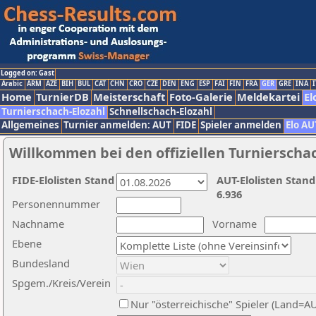
Logged on: Gast
Arabic
ARM
AZE
BIH
BUL
CAT
CHN
CRO
CZE
DEN
ENG
ESP
FAI
FIN
FRA
GER
GRE
INA
I
Home
TurnierDB
Meisterschaft
Foto-Galerie
Meldekartei
El
Turnierschach-Elozahl
Schnellschach-Elozahl
Allgemeines
Turnier anmelden: AUT
FIDE
Spieler anmelden
Elo AU
Willkommen bei den offiziellen Turnierscha
FIDE-Elolisten Stand
AUT-Elolisten Stand
6.936
Personennummer
Nachname
Vorname
Ebene
Bundesland
Spgem./Kreis/Verein
Nur "österreichische" Spieler (Land=A