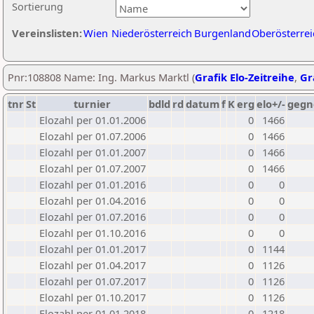
Sortierung
Vereinslisten:
Wien
Niederösterreich
Burgenland
Oberösterrei
Pnr:108808 Name: Ing. Markus Marktl (
Grafik Elo-Zeitreihe
,
Gr
tnr
St
turnier
bdld
rd
datum
f
K
erg
elo+/-
gegn
Elozahl per 01.01.2006
0
1466
Elozahl per 01.07.2006
0
1466
Elozahl per 01.01.2007
0
1466
Elozahl per 01.07.2007
0
1466
Elozahl per 01.01.2016
0
0
Elozahl per 01.04.2016
0
0
Elozahl per 01.07.2016
0
0
Elozahl per 01.10.2016
0
0
Elozahl per 01.01.2017
0
1144
Elozahl per 01.04.2017
0
1126
Elozahl per 01.07.2017
0
1126
Elozahl per 01.10.2017
0
1126
Elozahl per 01.01.2018
0
1218