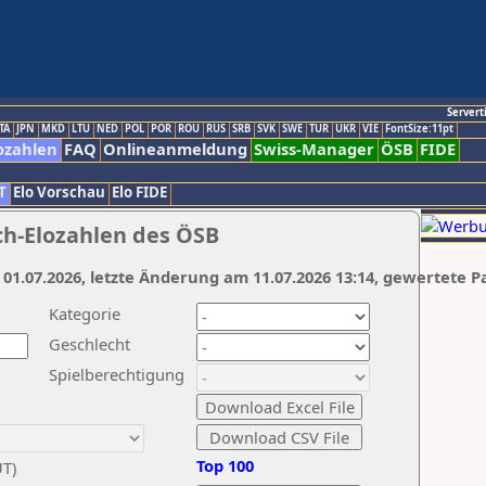
Servert
TA
JPN
MKD
LTU
NED
POL
POR
ROU
RUS
SRB
SVK
SWE
TUR
UKR
VIE
FontSize:11pt
ozahlen
FAQ
Onlineanmeldung
Swiss-Manager
ÖSB
FIDE
T
Elo Vorschau
Elo FIDE
ch-Elozahlen des ÖSB
 01.07.2026, letzte Änderung am 11.07.2026 13:14, gewertete P
Kategorie
Geschlecht
Spielberechtigung
Top 100
UT)