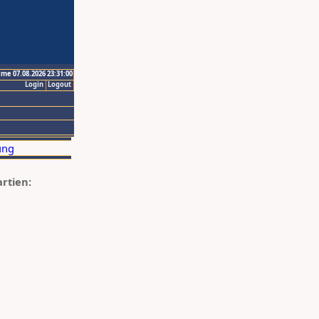
ime 07.08.2026 23:31:00
Login
Logout
artien: