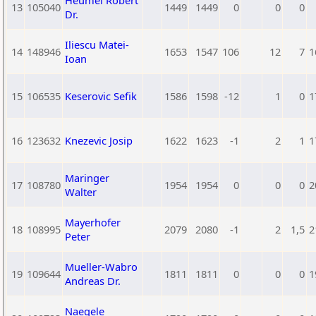
Heumel Robert
13
105040
1449
1449
0
0
0
Dr.
Iliescu Matei-
14
148946
1653
1547
106
12
7
1
Ioan
15
106535
Keserovic Sefik
1586
1598
-12
1
0
1
16
123632
Knezevic Josip
1622
1623
-1
2
1
1
Maringer
17
108780
1954
1954
0
0
0
2
Walter
Mayerhofer
18
108995
2079
2080
-1
2
1,5
2
Peter
Mueller-Wabro
19
109644
1811
1811
0
0
0
1
Andreas Dr.
Naegele