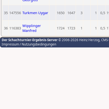
35
147556
Turkmen Uygar
1650
1647
3
1
0,5
1
Wipplinger
36
116383
1724
1723
1
1
0,5
1
Manfred
Der Schachturnier-Ergebnis-Server
© 2006-2026 Heinz Herzog
, CMS
Impressum / Nutzungsbedingungen