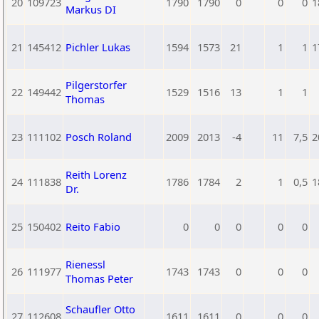
20
109723
1790
1790
0
0
0
1
Markus DI
21
145412
Pichler Lukas
1594
1573
21
1
1
1
Pilgerstorfer
22
149442
1529
1516
13
1
1
Thomas
23
111102
Posch Roland
2009
2013
-4
11
7,5
2
Reith Lorenz
24
111838
1786
1784
2
1
0,5
1
Dr.
25
150402
Reito Fabio
0
0
0
0
0
Rienessl
26
111977
1743
1743
0
0
0
Thomas Peter
Schaufler Otto
27
112608
1611
1611
0
0
0