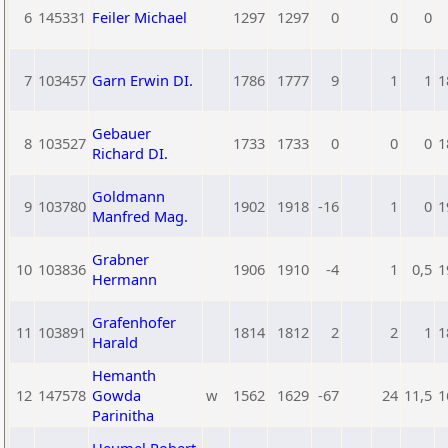
6
145331
Feiler Michael
1297
1297
0
0
0
7
103457
Garn Erwin DI.
1786
1777
9
1
1
1
Gebauer
8
103527
1733
1733
0
0
0
1
Richard DI.
Goldmann
9
103780
1902
1918
-16
1
0
1
Manfred Mag.
Grabner
10
103836
1906
1910
-4
1
0,5
1
Hermann
Grafenhofer
11
103891
1814
1812
2
2
1
1
Harald
Hemanth
12
147578
Gowda
w
1562
1629
-67
24
11,5
1
Parinitha