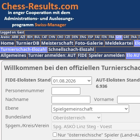
Logged on: Gast
Arabic
ARM
AZE
BIH
BUL
CAT
CHN
CRO
CZE
DEN
ENG
ESP
FAI
FIN
FRA
GER
GRE
INA
I
Home
TurnierDB
Meisterschaft
Foto-Galerie
Meldekartei
El
Turnierschach-Elozahl
Schnellschach-Elozahl
Allgemeines
Turnier anmelden: AUT
FIDE
Spieler anmelden
Elo AU
Willkommen bei den offiziellen Turnierscha
FIDE-Elolisten Stand
AUT-Elolisten Stand
6.936
Personennummer
Nachname
Vorname
Ebene
Bundesland
Spgem./Kreis/Verein
Nur "österreichische" Spieler (Land=A