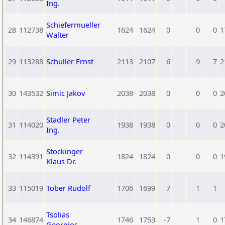
Ing.
Schiefermueller
28
112738
1624
1624
0
0
0
1
Walter
29
113288
Schüller Ernst
2113
2107
6
9
7
2
30
143532
Simic Jakov
2038
2038
0
0
0
2
Stadler Peter
31
114020
1938
1938
0
0
0
2
Ing.
Stockinger
32
114391
1824
1824
0
0
0
1
Klaus Dr.
33
115019
Tober Rudolf
1706
1699
7
1
1
Tsolias
34
146874
1746
1753
-7
1
0
1
Georgios