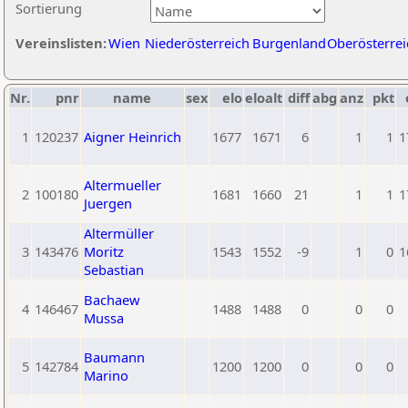
Sortierung
Vereinslisten:
Wien
Niederösterreich
Burgenland
Oberösterrei
Nr.
pnr
name
sex
elo
eloalt
diff
abg
anz
pkt
1
120237
Aigner Heinrich
1677
1671
6
1
1
1
Altermueller
2
100180
1681
1660
21
1
1
1
Juergen
Altermüller
3
143476
Moritz
1543
1552
-9
1
0
1
Sebastian
Bachaew
4
146467
1488
1488
0
0
0
Mussa
Baumann
5
142784
1200
1200
0
0
0
Marino